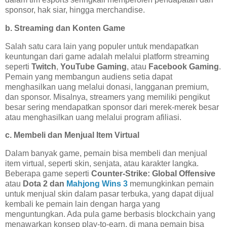
sponsor, hak siar, hingga merchandise.
b.
Streaming dan Konten Game
Salah satu cara lain yang populer untuk mendapatkan
keuntungan dari game adalah melalui platform streaming
seperti
Twitch
,
YouTube Gaming
, atau
Facebook Gaming
.
Pemain yang membangun audiens setia dapat
menghasilkan uang melalui donasi, langganan premium,
dan sponsor. Misalnya, streamers yang memiliki pengikut
besar sering mendapatkan sponsor dari merek-merek besar
atau menghasilkan uang melalui program afiliasi.
c.
Membeli dan Menjual Item Virtual
Dalam banyak game, pemain bisa membeli dan menjual
item virtual, seperti skin, senjata, atau karakter langka.
Beberapa game seperti
Counter-Strike: Global Offensive
atau
Dota 2 dan
Mahjong Wins 3
memungkinkan pemain
untuk menjual skin dalam pasar terbuka, yang dapat dijual
kembali ke pemain lain dengan harga yang
menguntungkan. Ada pula game berbasis blockchain yang
menawarkan konsep play-to-earn, di mana pemain bisa