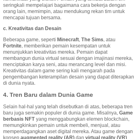
seringkali mempelajari bagaimana cara bekerja dengan
orang lain, memimpin, atau mendukung rekan tim untuk
mencapai tujuan bersama.
c.
Kreativitas dan Desain
Beberapa game, seperti
Minecraft
,
The Sims
, atau
Fortnite
, memberikan pemain kesempatan untuk
menunjukkan kreativitas mereka. Pemain dapat
membangun dunia virtual sesuai dengan imajinasi mereka,
menciptakan karya seni, atau merancang level dan misi.
Kreativitas dalam game sering kali mengarah pada
pengembangan keterampilan desain yang dapat diterapkan
di dunia nyata.
4.
Tren Baru dalam Dunia Game
Selain hal-hal yang telah disebutkan di atas, beberapa tren
baru juga semakin populer di dunia game. Misalnya,
Game
berbasis NFT
yang menggabungkan elemen blockchain,
memungkinkan pemain untuk membeli, menjual, atau
memperdagangkan aset digital mereka. Atau game dengan
konsep
augmented reality (AR)
dan
virtual reality (VR)